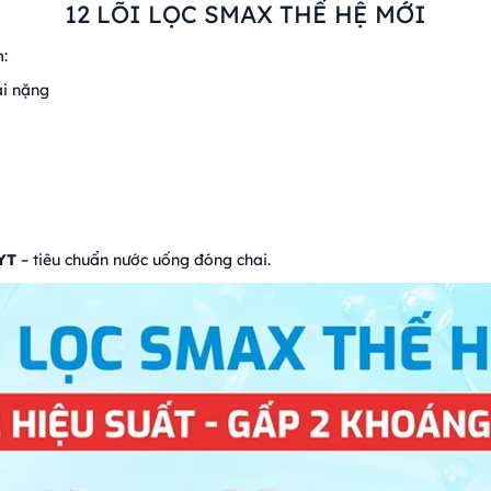
12 LÕI LỌC SMAX THẾ HỆ MỚI
:
ại nặng
YT
– tiêu chuẩn nước uống đóng chai.