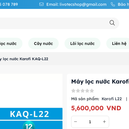
65 078 789
Email: livotecshop@gmail.com
Bảo h
lọc nước
Cây nước
Lõi lọc nước
Liên hệ
 lọc nước Karofi KAQ-L22
Máy lọc nước Karof
Mã sản phẩm:
Karofi L22
|
5,600,000
VND