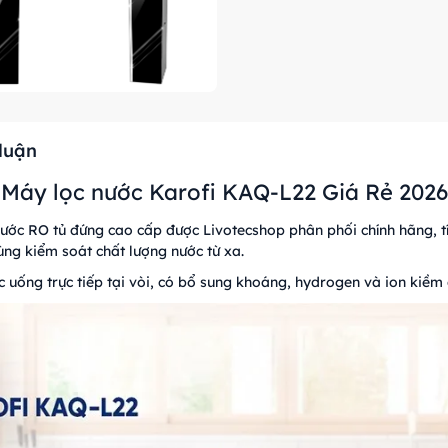
 luận
Máy lọc nước Karofi KAQ-L22 Giá Rẻ 2026
ớc RO tủ đứng cao cấp được Livotecshop phân phối chính hãng, t
ng kiểm soát chất lượng nước từ xa.
uống trực tiếp tại vòi, có bổ sung khoáng, hydrogen và ion kiềm 