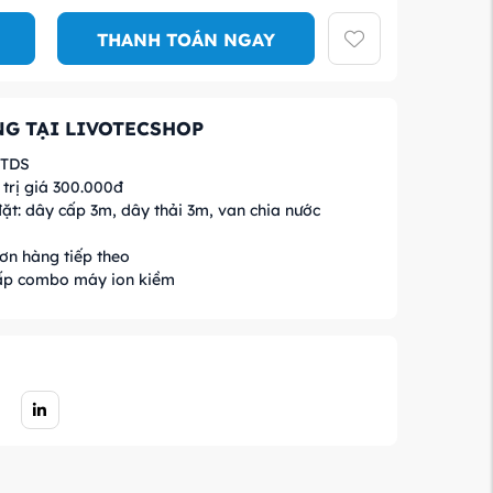
THANH TOÁN NGAY
G TẠI LIVOTECSHOP
 TDS
trị giá 300.000đ
ặt: dây cấp 3m, dây thải 3m, van chia nước
ơn hàng tiếp theo
ấp combo máy ion kiềm