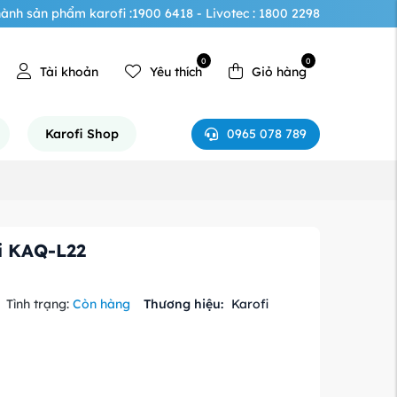
ành sản phẩm karofi :1900 6418 - Livotec : 1800 2298
0
0
Tài khoản
Yêu thích
Giỏ hàng
0965 078 789
Karofi Shop
i KAQ-L22
Tình trạng:
Còn hàng
Thương hiệu:
Karofi