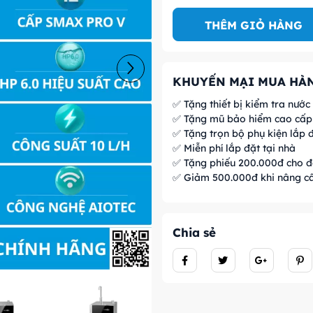
THÊM GIỎ HÀNG
KHUYẾN MẠI MUA HÀN
✅ Tặng thiết bị kiểm tra nước
✅ Tặng mũ bảo hiểm cao cấp 
✅ Tặng trọn bộ phụ kiện lắp đ
✅ Miễn phí lắp đặt tại nhà
✅ Tặng phiếu 200.000đ cho đ
✅ Giảm 500.000đ khi nâng c
Chia sẻ