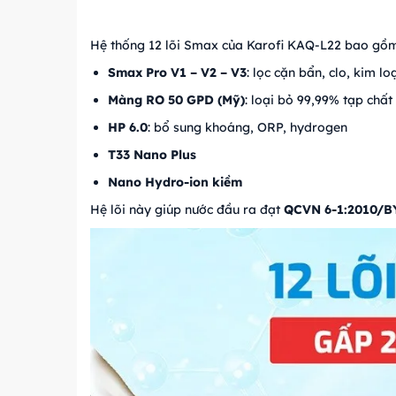
Hệ thống 12 lõi Smax của Karofi KAQ-L22 bao gồm
Smax Pro V1 – V2 – V3
: lọc cặn bẩn, clo, kim lo
Màng RO 50 GPD (Mỹ)
: loại bỏ 99,99% tạp chất
HP 6.0
: bổ sung khoáng, ORP, hydrogen
T33 Nano Plus
Nano Hydro-ion kiềm
Hệ lõi này giúp nước đầu ra đạt
QCVN 6-1:2010/B