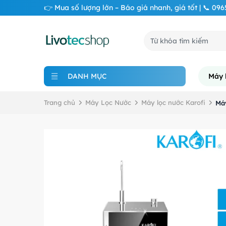
👉 Mua số lượng lớn – Báo giá nhanh, giá tốt | 📞 09
DANH MỤC
Máy 
Trang chủ
Máy Lọc Nước
Máy lọc nước Karofi
Máy