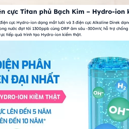
ện cực Titan phủ Bạch Kim – Hydro-ion 
iện cực Hydro-ion dạng mắt lưới và 3 điện cực Alkaline Direk dạng
ong nước đạt tới 1300ppb cùng ORP âm sâu -300mV, hỗ trợ chống 
ực tiếp quá trình tạo Hydro-ion kiềm thật.