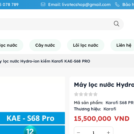
65 078 789
Email: livotecshop@gmail.com
Bảo h
lọc nước
Cây nước
Lõi lọc nước
Liên hệ
 lọc nước Hydro-ion kiềm Karofi KAE-S68 PRO
Máy lọc nước Hydro
Mã sản phẩm:
Karofi S68 P
Thương hiệu:
Karofi
15,500,000
VND