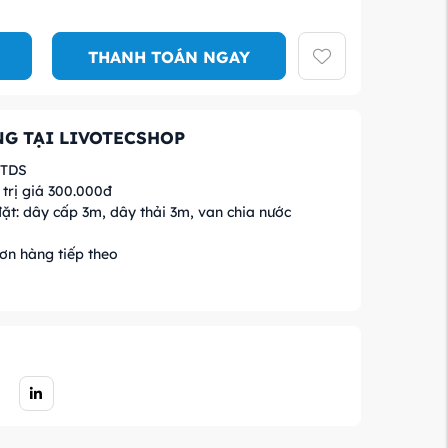
THANH TOÁN NGAY
G TẠI LIVOTECSHOP
 TDS
trị giá 300.000đ
ặt: dây cấp 3m, dây thải 3m, van chia nước
ơn hàng tiếp theo