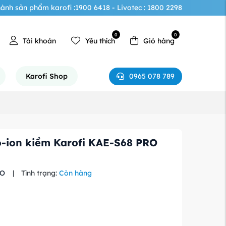
ành sản phẩm karofi :1900 6418 - Livotec : 1800 2298
0
0
Tài khoản
Yêu thích
Giỏ hàng
0965 078 789
Karofi Shop
-ion kiềm Karofi KAE-S68 PRO
RO
|
Tình trạng:
Còn hàng