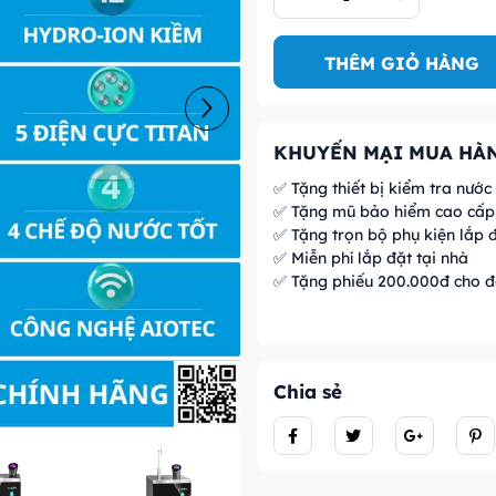
THÊM GIỎ HÀNG
KHUYẾN MẠI MUA HÀN
✅ Tặng thiết bị kiểm tra nước
✅ Tặng mũ bảo hiểm cao cấp 
✅ Tặng trọn bộ phụ kiện lắp đ
✅ Miễn phí lắp đặt tại nhà
✅ Tặng phiếu 200.000đ cho đ
Chia sẻ