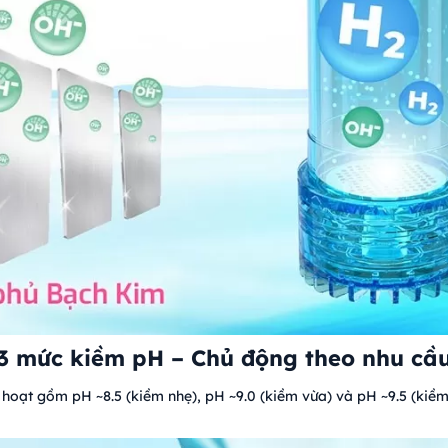
3 mức kiềm pH – Chủ động theo nhu cầ
 hoạt gồm pH ~8.5 (kiềm nhẹ), pH ~9.0 (kiềm vừa) và pH ~9.5 (ki