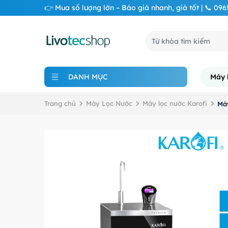
👉 Mua số lượng lớn – Báo giá nhanh, giá tốt | 📞 09
DANH MỤC
Máy 
Trang chủ
Máy Lọc Nước
Máy lọc nước Karofi
Máy