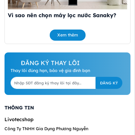
Vì sao nên chọn máy lọc nước Sanaky?
Máy lọc nước Sanaky giúp loại bỏ cặn bẩn, tạp chất và
một số thành phần không mong muốn trong nước, góp
Xem thêm
phần cải thiện chất lượng nước sử dụng hằng ngày.
Thiết kế gọn gàng, dễ lắp đặt, vận hành ổn định giúp
người dùng yên tâm khi sử dụng lâu dài.
ĐĂNG KÝ THAY LÕI
Công nghệ và tính năng nổi bật
Thay lõi đúng hạn, bảo vệ gia đình bạn
Các model máy lọc nước Sanaky thường ứng dụng công
nghệ lọc RO kết hợp nhiều lõi lọc, hỗ trợ nâng cao hiệu
ĐĂNG KÝ
quả xử lý nước.
Một số sản phẩm tích hợp các tính năng như:
THÔNG TIN
Tự động ngắt khi đầy nước
Cảnh báo thay lõi lọc
Livotecshop
Bảo vệ bơm và hệ thống lọc
Công Ty TNHH Gia Dụng Phương Nguyễn
Giúp người dùng dễ theo dõi và bảo trì thiết bị.