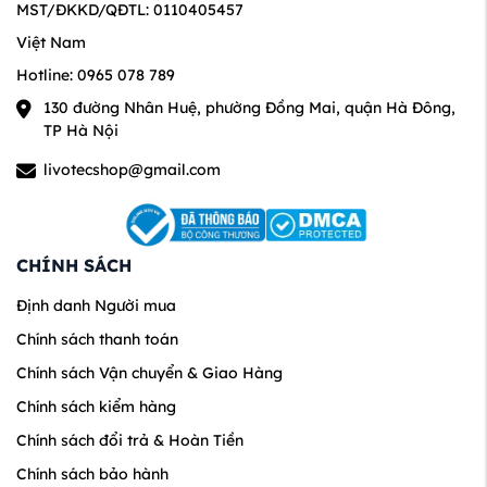
MST/ĐKKD/QĐTL: 0110405457
Phân loại máy lọc nước Sanaky
Việt Nam
Hotline: 0965 078 789
Danh mục máy lọc nước Sanaky bao gồm nhiều dòng sản
phẩm như:
130 đường Nhân Huệ, phường Đồng Mai, quận Hà Đông,
TP Hà Nội
Máy lọc nước RO để bàn
Máy lọc nước tủ đứng
livotecshop@gmail.com
Máy lọc nước treo tường
Với số lõi lọc và công suất khác nhau, phù hợp cho từng
quy mô gia đình và nhu cầu sử dụng thực tế.
CHÍNH SÁCH
Kinh nghiệm chọn mua máy lọc nước
Định danh Người mua
Sanaky
Chính sách thanh toán
Khi lựa chọn máy lọc nước Sanaky, người dùng nên cân
Chính sách Vận chuyển & Giao Hàng
nhắc:
Chính sách kiểm hàng
Chất lượng nguồn nước đầu vào
Chính sách đổi trả & Hoàn Tiền
Số lượng thành viên trong gia đình
Chính sách bảo hành
Công suất lọc phù hợp