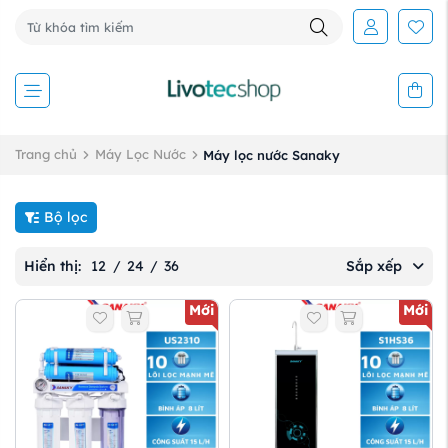
Trang chủ
Máy Lọc Nước
Máy lọc nước Sanaky
Bộ lọc
Hiển thị:
12
/
24
/
36
Sắp xếp
Mới
Mới