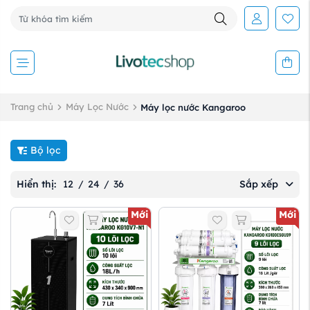
Trang chủ
Máy Lọc Nước
Máy lọc nước Kangaroo
Bộ lọc
Hiển thị:
12
/
24
/
36
Sắp xếp
Mới
Mới