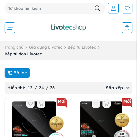
Trang chủ
Gia dụng Livotec
Bếp từ Livotec
Bếp từ đơn Livotec
Bộ lọc
Hiển thị:
12
/
24
/
36
Sắp xếp
Mới
Mới