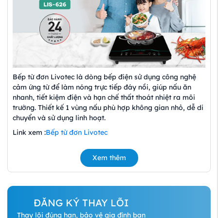
Bếp từ đơn Livotec là dòng bếp điện sử dụng công nghệ
cảm ứng từ để làm nóng trực tiếp đáy nồi, giúp nấu ăn
nhanh, tiết kiệm điện và hạn chế thất thoát nhiệt ra môi
trường. Thiết kế 1 vùng nấu phù hợp không gian nhỏ, dễ di
chuyển và sử dụng linh hoạt.
Link xem :
Bếp từ đơn Livotec
Ưu điểm của bếp từ đơn Livotec
Xem thêm
Bếp từ đơn Livotec nổi bật với khả năng gia nhiệt nhanh,
tiết kiệm điện năng và đảm bảo an toàn khi sử dụng. Mặt
kính chịu lực, chịu nhiệt tốt, dễ vệ sinh. Bảng điều khiển
thân thiện giúp người dùng thao tác đơn giản kể cả người
ĐĂNG KÝ THAY LÕI
lớn tuổi.
Thay lõi đúng hạn, bảo vệ gia đình bạn