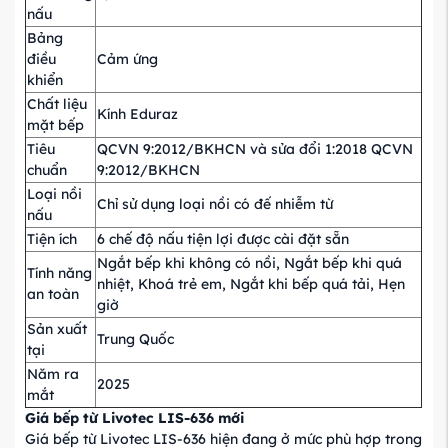
nấu
Bảng
điều
Cảm ứng
khiển
Chất liệu
Kính Eduraz
mặt bếp
Tiêu
QCVN 9:2012/BKHCN và sửa đổi 1:2018 QCVN
chuẩn
9:2012/BKHCN
Loại nồi
Chỉ sử dụng loại nồi có đế nhiễm từ
nấu
Tiện ích
6 chế độ nấu tiện lợi được cài đặt sẵn
Ngắt bếp khi không có nồi, Ngắt bếp khi quá
Tính năng
nhiệt, Khoá trẻ em, Ngắt khi bếp quá tải, Hẹn
an toàn
giờ
Sản xuất
Trung Quốc
tại
Năm ra
2025
mắt
Giá bếp từ Livotec LIS-636 mới
Giá bếp từ Livotec LIS-636 hiện đang ở mức phù hợp trong