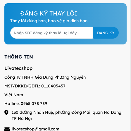
ĐĂNG KÝ THAY LÕI
Thay lõi đúng hạn, bảo vệ gia đình bạn
ĐĂNG KÝ
THÔNG TIN
Livotecshop
Công Ty TNHH Gia Dụng Phương Nguyễn
MST/ĐKKD/QĐTL: 0110405457
Việt Nam
Hotline: 0965 078 789
130 đường Nhân Huệ, phường Đồng Mai, quận Hà Đông,
TP Hà Nội
livotecshop@gmail.com