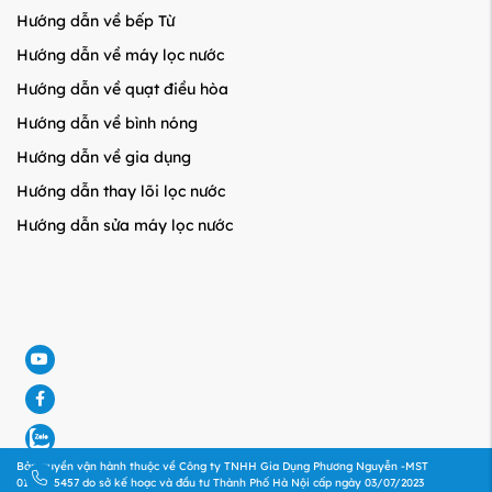
Hướng dẫn về bếp Từ
Hướng dẫn về máy lọc nước
Hướng dẫn về quạt điều hòa
Hướng dẫn về bình nóng
Hướng dẫn về gia dụng
Hướng dẫn thay lõi lọc nước
Hướng dẫn sửa máy lọc nước
e
ook
Bản quyền vận hành thuộc về Công ty TNHH Gia Dụng Phương Nguyễn -MST
gay
0110405457 do sở kế hoạc và đầu tư Thành Phố Hà Nội cấp ngày 03/07/2023