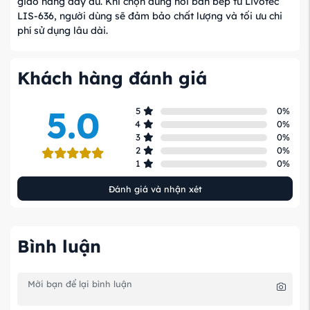
giao hàng đầy đủ. Khi chọn đúng nơi bán bếp từ Livotec
LIS-636, người dùng sẽ đảm bảo chất lượng và tối ưu chi
phí sử dụng lâu dài.
Khách hàng đánh giá
5.0
5
0
%
4
0
%
3
0
%
2
0
%
1
0
%
Đánh giá và nhận xét
Bình luận