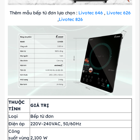
Thêm mẫu bếp từ đơn lựa chọn :
Livotec 646
,
Livotec 626
,
Livotec 826
THUỘC
GIÁ TRỊ
TÍNH
Loại
Bếp từ đơn
Điện áp
220V~240VAC, 50/60Hz
Công
suất vùng
2,100 W