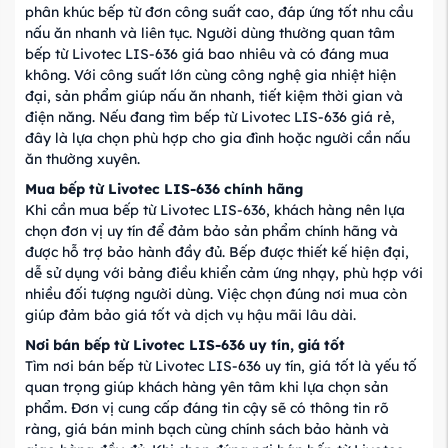
phân khúc bếp từ đơn công suất cao, đáp ứng tốt nhu cầu
nấu ăn nhanh và liên tục. Người dùng thường quan tâm
bếp từ Livotec LIS-636 giá bao nhiêu và có đáng mua
không. Với công suất lớn cùng công nghệ gia nhiệt hiện
đại, sản phẩm giúp nấu ăn nhanh, tiết kiệm thời gian và
điện năng. Nếu đang tìm bếp từ Livotec LIS-636 giá rẻ,
đây là lựa chọn phù hợp cho gia đình hoặc người cần nấu
ăn thường xuyên.
Mua bếp từ Livotec LIS-636 chính hãng
Khi cần mua bếp từ Livotec LIS-636, khách hàng nên lựa
chọn đơn vị uy tín để đảm bảo sản phẩm chính hãng và
được hỗ trợ bảo hành đầy đủ. Bếp được thiết kế hiện đại,
dễ sử dụng với bảng điều khiển cảm ứng nhạy, phù hợp với
nhiều đối tượng người dùng. Việc chọn đúng nơi mua còn
giúp đảm bảo giá tốt và dịch vụ hậu mãi lâu dài.
Nơi bán bếp từ Livotec LIS-636 uy tín, giá tốt
Tìm nơi bán bếp từ Livotec LIS-636 uy tín, giá tốt là yếu tố
quan trọng giúp khách hàng yên tâm khi lựa chọn sản
phẩm. Đơn vị cung cấp đáng tin cậy sẽ có thông tin rõ
ràng, giá bán minh bạch cùng chính sách bảo hành và