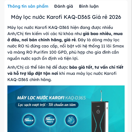
Thông tin sản phẩm
Đánh giá
Bình luận
Máy lọc nước Karofi KAQ-D36S Giá rẻ 2026
Máy lọc nước Karofi KAQ-D36S hiện đang được nhiều
Anh/Chị tìm kiếm với các từ khóa như
giá bao nhiêu, mua
ở đâu, nơi bán chính hãng, giá rẻ
. Đây là dòng máy lọc
nước RO tủ đứng cao cấp, nổi bật với hệ thống 11 lõi Smax
và màng RO Purifim 100 GPD, phù hợp cho gia đình cần
nguồn nước sạch ổn định và tiện lợi.
Anh/Chị có thể liên hệ để được
báo giá tốt, tư vấn chi tiết
và hỗ trợ lắp đặt tận nơi
khi mua máy lọc nước Karofi
KAQ-D36S chính hãng.