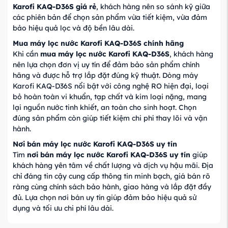
Karofi KAQ-D36S giá rẻ
, khách hàng nên so sánh kỹ giữa
các phiên bản để chọn sản phẩm vừa tiết kiệm, vừa đảm
bảo hiệu quả lọc và độ bền lâu dài.
Mua máy lọc nước Karofi KAQ-D36S chính hãng
Khi cần
mua máy lọc nước Karofi KAQ-D36S
, khách hàng
nên lựa chọn đơn vị uy tín để đảm bảo sản phẩm chính
hãng và được hỗ trợ lắp đặt đúng kỹ thuật. Dòng máy
Karofi KAQ-D36S nổi bật với công nghệ RO hiện đại, loại
bỏ hoàn toàn vi khuẩn, tạp chất và kim loại nặng, mang
lại nguồn nước tinh khiết, an toàn cho sinh hoạt. Chọn
đúng sản phẩm còn giúp tiết kiệm chi phí thay lõi và vận
hành.
Nơi bán máy lọc nước Karofi KAQ-D36S uy tín
Tìm
nơi bán máy lọc nước Karofi KAQ-D36S uy tín
giúp
khách hàng yên tâm về chất lượng và dịch vụ hậu mãi. Địa
chỉ đáng tin cậy cung cấp thông tin minh bạch, giá bán rõ
ràng cùng chính sách bảo hành, giao hàng và lắp đặt đầy
đủ. Lựa chọn nơi bán uy tín giúp đảm bảo hiệu quả sử
dụng và tối ưu chi phí lâu dài.