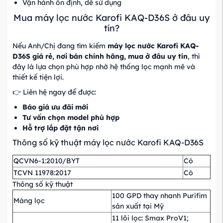
Vận hành ổn định, dễ sử dụng
Mua máy lọc nước Karofi KAQ-D36S ở đâu uy
tín?
Nếu Anh/Chị đang tìm kiếm
máy lọc nước Karofi KAQ-
D36S giá rẻ, nơi bán chính hãng, mua ở đâu uy tín
, thì
đây là lựa chọn phù hợp nhờ hệ thống lọc mạnh mẽ và
thiết kế tiện lợi.
👉 Liên hệ ngay để được:
Báo giá ưu đãi mới
Tư vấn chọn model phù hợp
Hỗ trợ lắp đặt tận nơi
Thông số kỹ thuật máy lọc nước Karofi KAQ-D36S
QCVN6-1:2010/BYT
Có
TCVN 11978:2017
Có
Thông số kỹ thuật
100 GPD thay nhanh Purifim
Màng lọc
sản xuất tại Mỹ
11 lõi lọc: Smax ProV1;