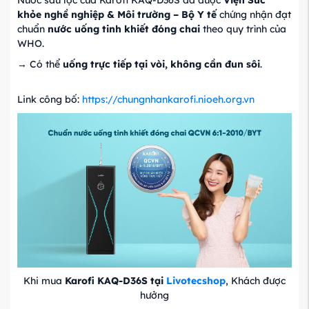
Nước sau lọc của Karofi KAQ-D36S đã được
Viện Sức
khỏe nghề nghiệp & Môi trường – Bộ Y tế
chứng nhận đạt
chuẩn
nước uống tinh khiết đóng chai
theo quy trình của
WHO.
→ Có thể
uống trực tiếp tại vòi, không cần đun sôi
.
Link công bố:
https://chungnhankarofi.nioeh.org.vn
Khi mua
Karofi KAQ-D36S tại
Livotecshop
, Khách được
hưởng