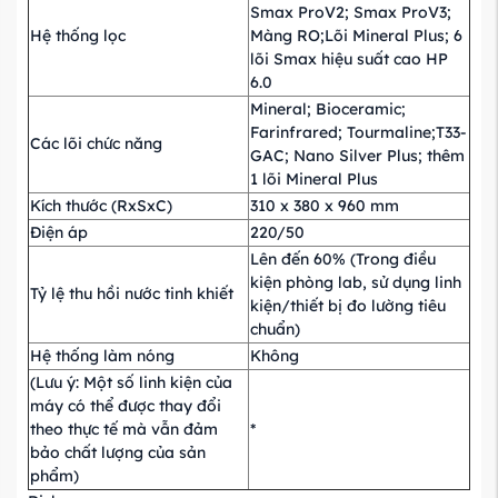
Smax ProV2; Smax ProV3;
Hệ thống lọc
Màng RO;Lõi Mineral Plus; 6
lõi Smax hiệu suất cao HP
6.0
Mineral; Bioceramic;
Farinfrared; Tourmaline;T33-
Các lõi chức năng
GAC; Nano Silver Plus; thêm
1 lõi Mineral Plus
Kích thước (RxSxC)
310 x 380 x 960 mm
Điện áp
220/50
Lên đến 60% (Trong điều
kiện phòng lab, sử dụng linh
Tỷ lệ thu hồi nước tinh khiết
kiện/thiết bị đo lường tiêu
chuẩn)
Hệ thống làm nóng
Không
(Lưu ý: Một số linh kiện của
máy có thể được thay đổi
theo thực tế mà vẫn đảm
*
bảo chất lượng của sản
phẩm)