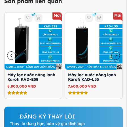
Sản phẩm liên quan
Mới
Mới
Máy lọc nước nóng lạnh
Máy lọc nước nóng lạnh
Karofi KAD-E58
Karofi KAD-L55
8,800,000
VND
7,600,000
VND
ĐĂNG KÝ THAY LÕI
Thay lõi đúng hạn, bảo vệ gia đình bạn