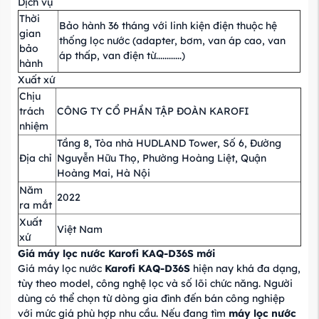
Dịch vụ
Thời
Bảo hành 36 tháng với linh kiện điện thuộc hệ
gian
thống lọc nước (adapter, bơm, van áp cao, van
bảo
áp thấp, van điện từ............)
hành
Xuất xứ
Chịu
trách
CÔNG TY CỔ PHẦN TẬP ĐOÀN KAROFI
nhiệm
Tầng 8, Tòa nhà HUDLAND Tower, Số 6, Đường
Địa chỉ
Nguyễn Hữu Thọ, Phường Hoàng Liệt, Quận
Hoàng Mai, Hà Nội
Năm
2022
ra mắt
Xuất
Việt Nam
xứ
Giá máy lọc nước Karofi KAQ-D36S mới
Giá máy lọc nước
Karofi KAQ-D36S
hiện nay khá đa dạng,
tùy theo model, công nghệ lọc và số lõi chức năng. Người
dùng có thể chọn từ dòng gia đình đến bán công nghiệp
với mức giá phù hợp nhu cầu. Nếu đang tìm
máy lọc nước