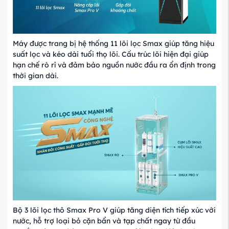
Máy được trang bị hệ thống 11 lõi lọc Smax giúp tăng hiệu
suất lọc và kéo dài tuổi thọ lõi. Cấu trúc lõi hiện đại giúp
hạn chế rò rỉ và đảm bảo nguồn nước đầu ra ổn định trong
thời gian dài.
Bộ 3 lõi lọc thô Smax Pro V giúp tăng diện tích tiếp xúc với
nước, hỗ trợ loại bỏ cặn bẩn và tạp chất ngay từ đầu