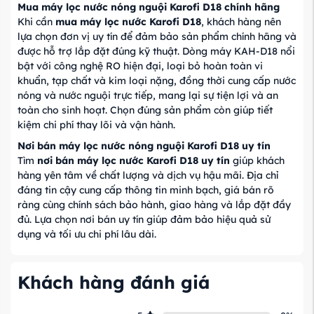
Mua máy lọc nước nóng nguội Karofi D18 chính hãng
Khi cần
mua máy lọc nước Karofi D18
, khách hàng nên
lựa chọn đơn vị uy tín để đảm bảo sản phẩm chính hãng và
được hỗ trợ lắp đặt đúng kỹ thuật. Dòng máy KAH‑D18 nổi
bật với công nghệ RO hiện đại, loại bỏ hoàn toàn vi
khuẩn, tạp chất và kim loại nặng, đồng thời cung cấp nước
nóng và nước nguội trực tiếp, mang lại sự tiện lợi và an
toàn cho sinh hoạt. Chọn đúng sản phẩm còn giúp tiết
kiệm chi phí thay lõi và vận hành.
Nơi bán máy lọc nước nóng nguội Karofi D18 uy tín
Tìm
nơi bán máy lọc nước Karofi D18 uy tín
giúp khách
hàng yên tâm về chất lượng và dịch vụ hậu mãi. Địa chỉ
đáng tin cậy cung cấp thông tin minh bạch, giá bán rõ
ràng cùng chính sách bảo hành, giao hàng và lắp đặt đầy
đủ. Lựa chọn nơi bán uy tín giúp đảm bảo hiệu quả sử
dụng và tối ưu chi phí lâu dài.
Khách hàng đánh giá