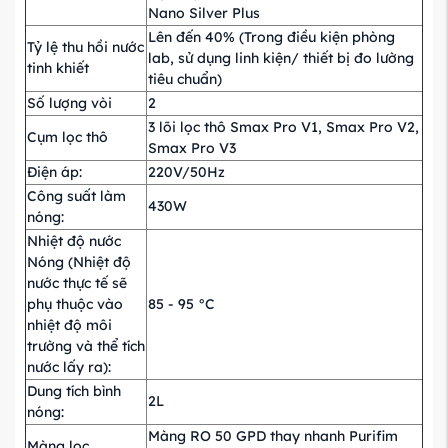
Nano Silver Plus
Lên đến 40% (Trong điều kiện phòng
Tỷ lệ thu hồi nước
lab, sử dụng linh kiện/ thiết bị đo lường
tinh khiết
tiêu chuẩn)
Số lượng vòi
2
3 lõi lọc thô Smax Pro V1, Smax Pro V2,
Cụm lọc thô
Smax Pro V3
Điện áp:
220V/50Hz
Công suất làm
430W
nóng:
Nhiệt độ nước
Nóng (Nhiệt độ
nước thực tế sẽ
phụ thuộc vào
85 - 95 °C
nhiệt độ môi
trường và thể tích
nước lấy ra):
Dung tích bình
2L
nóng:
Màng RO 50 GPD thay nhanh Purifim
Màng lọc