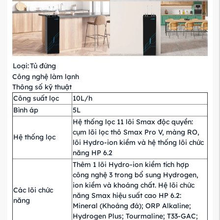
Loại:
Tủ đứng
Công nghệ làm lạnh
Thông số kỹ thuật
Công suất lọc
10L/h
Bình áp
5L
Hệ thống lọc 11 lõi Smax độc quyền:
cụm lõi lọc thô Smax Pro V, màng RO,
Hệ thống lọc
lõi Hydro-ion kiềm và hệ thống lõi chức
năng HP 6.2
Thêm 1 lõi Hydro-ion kiềm tích hợp
công nghệ 3 trong bổ sung Hydrogen,
ion kiềm và khoáng chất. Hệ lõi chức
Các lõi chức
năng Smax hiệu suất cao HP 6.2:
năng
Mineral (Khoáng đá); ORP Alkaline;
Hydrogen Plus; Tourmaline; T33-GAC;