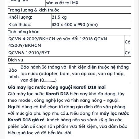
sản xuất tại Mỹ
Trọng lượng & kích thước
Khối lượng:
21,5 kg
Kích thước:
320 x 400 x 990 (mm)
Tính năng khác
QCVN 4:2009/BKHCN và sửa đổi 1:2016 QCVN
Có
4:2009/BKHCN
QCVN6-1:2010/BYT
Có
Dịch vụ
Bảo hành 36 tháng với linh kiện điện thuộc hệ thống
Bảo
lọc nước (adapter, bơm, van áp cao, van áp thấp,
hành:
van điện từ............)
Giá máy lọc nước nóng nguội Karofi D18 mới
Giá máy lọc nước
Karofi D18
hiện nay khá đa dạng, tùy
theo model, công nghệ lọc và tính năng nóng – nguội.
Người dùng có thể chọn từ dòng gia đình đến văn phòng
với mức giá phù hợp nhu cầu. Nếu đang tìm
máy lọc nước
Karofi D18 giá rẻ
, khách hàng nên so sánh kỹ giữa các
phiên bản để chọn sản phẩm vừa tiết kiệm, vừa đảm bảo
hiệu quả lọc và độ bền lâu dài.