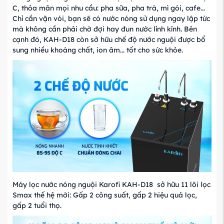
C, thỏa mãn mọi nhu cầu: pha sữa, pha trà, mì gói, cafe...
Chỉ cần vặn vòi, bạn sẽ có nước nóng sử dụng ngay lập tức
mà không cần phải chờ đợi hay đun nước lỉnh kỉnh.
Bên
cạnh đó, KAH-D18 còn sở hữu chế độ nước nguội được bổ
sung nhiều khoáng chất, ion âm... tốt cho sức khỏe.
Máy lọc nước nóng nguội Karofi KAH-D18 sở hữu 11 lõi lọc
Smax thế hệ mới: Gấp 2 công suất, gấp 2 hiệu quả lọc,
gấp 2 tuổi thọ.