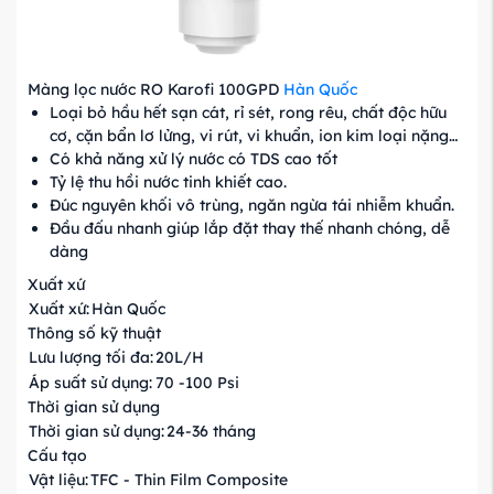
Màng lọc nước RO Karofi 100GPD
Hàn Quốc
Loại bỏ hầu hết sạn cát, rỉ sét, rong rêu, chất độc hữu
cơ, cặn bẩn lơ lửng, vi rút, vi khuẩn, ion kim loại nặng…
Có khả năng xử lý nước có TDS cao tốt
Tỷ lệ thu hồi nước tinh khiết cao.
Đúc nguyên khối vô trùng, ngăn ngừa tái nhiễm khuẩn.
Đầu đấu nhanh giúp lắp đặt thay thế nhanh chóng, dễ
dàng
Xuất xứ
Xuất xứ:
Hàn Quốc
Thông số kỹ thuật
Lưu lượng tối đa:
20L/H
Áp suất sử dụng:
70 -100 Psi
Thời gian sử dụng
Thời gian sử dụng:
24-36 tháng
Cấu tạo
Vật liệu:
TFC - Thin Film Composite