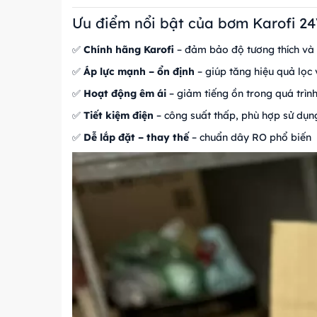
Ưu điểm nổi bật của bơm Karofi 2
✅
Chính hãng Karofi
– đảm bảo độ tương thích và 
✅
Áp lực mạnh – ổn định
– giúp tăng hiệu quả lọc 
✅
Hoạt động êm ái
– giảm tiếng ồn trong quá trìn
✅
Tiết kiệm điện
– công suất thấp, phù hợp sử dụng
✅
Dễ lắp đặt – thay thế
– chuẩn dây RO phổ biến