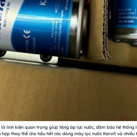
là linh kiện quan trọng giúp tăng áp lực nước, đảm bảo hệ thống 
hợp thay thế cho hầu hết các dòng máy lọc nước Karofi và nhiều t