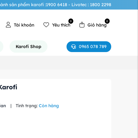
ành sản phẩm karofi :1900 6418 - Livotec : 1800 2298
0
0
Tài khoản
Yêu thích
Giỏ hàng
0965 078 789
Karofi Shop
arofi
ian
|
Tình trạng:
Còn hàng