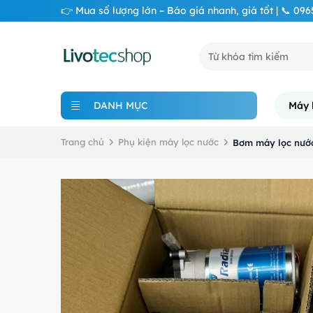
👉 Mua số lượng lớn – Báo giá nhanh, giá tốt | 📞 09
DANH MỤC
Máy 
Trang chủ
Phụ kiện máy lọc nước
Bơm máy lọc nước