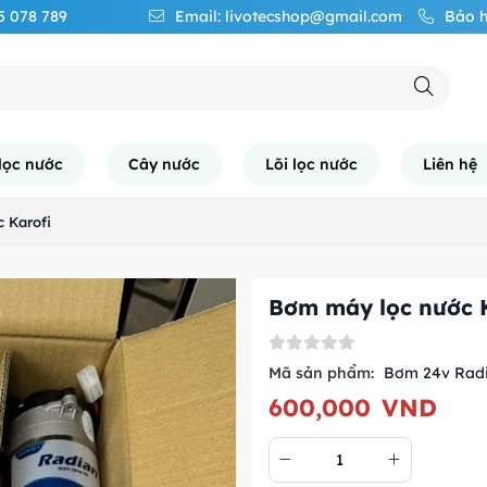
65 078 789
Email: livotecshop@gmail.com
Bảo h
lọc nước
Cây nước
Lõi lọc nước
Liên hệ
 Karofi
Bơm máy lọc nước K
Mã sản phẩm:
Bơm 24v Rad
600,000
VND