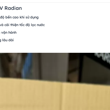
4V Radian
độ bền cao khi sử dụng
và cải thiện tốc độ lọc nước
h vận hành
 lâu dài