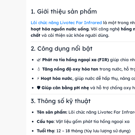
1. Giới thiệu sản phẩm
Lõi chức năng Livotec Far Infrared
là một trong nh
hoạt hóa nguồn nước uống
. Với công nghệ
hồng n
chất
và cải thiện sức khỏe người dùng.
2. Công dụng nổi bật
🌿
Phát ra tia hồng ngoại xa (FIR)
giúp chia nh
💧
Tăng nồng độ oxy hòa tan
trong nước, hỗ tr
⚡
Hoạt hóa nước
, giúp nước dễ hấp thụ, nâng c
🛡️
Giúp cân bằng pH nhẹ
và hỗ trợ chống oxy h
3. Thông số kỹ thuật
Tên sản phẩm
: Lõi chức năng Livotec Far Infra
Cấu tạo
: Vật liệu gốm phát tia hồng ngoại xa
Tuổi thọ
: 12 – 18 tháng (tùy lưu lượng sử dụng)