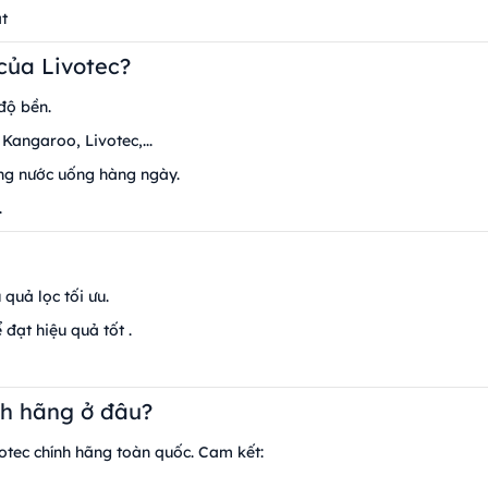
ặt
 của Livotec?
độ bền.
, Kangaroo, Livotec,...
ượng nước uống hàng ngày.
.
quả lọc tối ưu.
đạt hiệu quả tốt .
ính hãng ở đâu?
votec chính hãng toàn quốc. Cam kết: