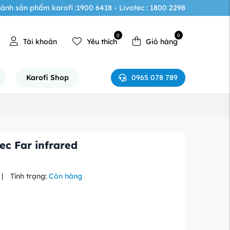
ành sản phẩm karofi :1900 6418 - Livotec : 1800 2298
0
0
Tài khoản
Yêu thích
Giỏ hàng
0965 078 789
Karofi Shop
ec Far infrared
|
Tình trạng:
Còn hàng