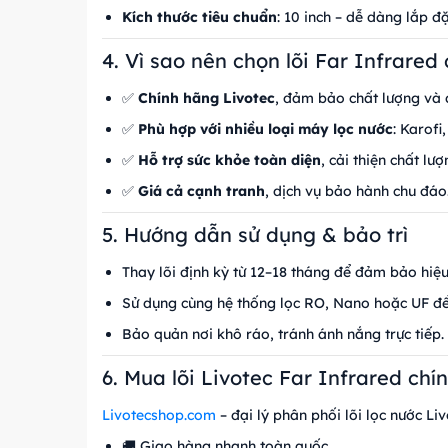
Kích thước tiêu chuẩn
: 10 inch – dễ dàng lắp đ
4. Vì sao nên chọn lõi Far Infrared
✅
Chính hãng Livotec
, đảm bảo chất lượng và 
✅
Phù hợp với nhiều loại máy lọc nước
: Karofi
✅
Hỗ trợ sức khỏe toàn diện
, cải thiện chất l
✅
Giá cả cạnh tranh
, dịch vụ bảo hành chu đáo
5. Hướng dẫn sử dụng & bảo trì
Thay lõi định kỳ từ 12–18 tháng để đảm bảo hiệu 
Sử dụng cùng hệ thống lọc RO, Nano hoặc UF để 
Bảo quản nơi khô ráo, tránh ánh nắng trực tiếp.
6. Mua lõi Livotec Far Infrared ch
Livotecshop.com
– đại lý phân phối lõi lọc nước Li
🚚 Giao hàng nhanh toàn quốc