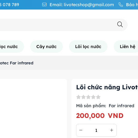
65 078 789
Email: livotecshop@gmail.com
Bảo h
lọc nước
Cây nước
Lõi lọc nước
Liên hệ
otec Far infrared
Lõi chức năng Livot
Mã sản phẩm:
Far infrared
200,000
VND