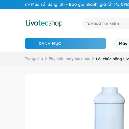
👉 Mua số lượng lớn – Báo giá nhanh, giá tốt | 📞 09
DANH MỤC
Máy 
Trang chủ
Phụ kiện máy lọc nước
Lõi chức năng Liv