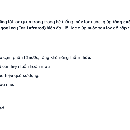
ững lõi lọc quan trọng trong hệ thống máy lọc nước, giúp
tăng cư
goại xa (Far Infrared)
hiện đại, lõi lọc giúp nước sau lọc dễ hấp 
ỏ cụm phân tử nước, tăng khả năng thẩm thấu.
ợ cải thiện tuần hoàn máu.
ao hiệu quả sử dụng.
óa nhẹ.
red