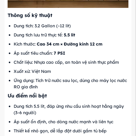
Thông số kỹ thuật
Dung tích: 3.2 Gallon (~12 lít)
Dung tích lưu trữ thực tế:
5.5 lít
Kích thước:
Cao 34 cm × Đường kính 12 cm
Áp suất tiêu chuẩn:
7 PSI
Chất liệu: Nhựa cao cấp, an toàn vệ sinh thực phẩm
Xuất xứ: Việt Nam
Ứng dụng: Tích trữ nước sau lọc, dùng cho máy lọc nước
RO gia đình
Ưu điểm nổi bật
Dung tích 5.5 lít, đáp ứng nhu cầu sinh hoạt hằng ngày
(3–6 người)
Áp suất ổn định, cho dòng nước mạnh và liên tục
Thiết kế nhỏ gọn, dễ lắp đặt dưới gầm tủ bếp