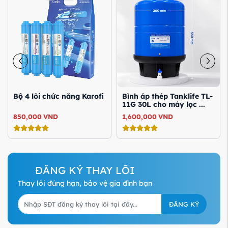
Bộ 4 lõi chức năng Karofi
Bình áp thép Tanklife TL-
11G 30L cho máy lọc ...
850,000
VND
1,600,000
VND
ĐĂNG KÝ THAY LÕI
Thay lõi đúng hạn, bảo vệ gia đình bạn
ĐĂNG KÝ