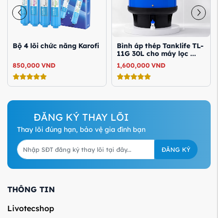
Bộ 4 lõi chức năng Karofi
Bình áp thép Tanklife TL-
11G 30L cho máy lọc ...
850,000
VND
1,600,000
VND
ĐĂNG KÝ THAY LÕI
Thay lõi đúng hạn, bảo vệ gia đình bạn
ĐĂNG KÝ
THÔNG TIN
Livotecshop