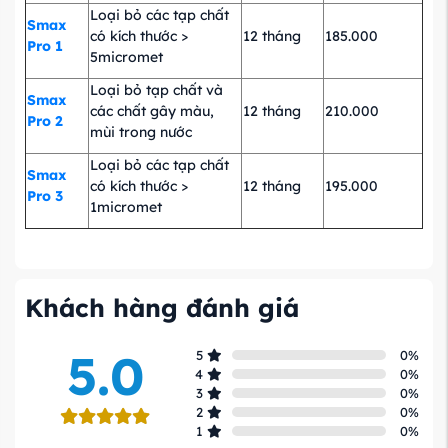
Loại bỏ các tạp chất
Smax
có kích thước >
12 tháng
185.000
Pro 1
5micromet
Loại bỏ tạp chất và
Smax
các chất gây màu,
12 tháng
210.000
Pro 2
mùi trong nước
Loại bỏ các tạp chất
Smax
có kích thước >
12 tháng
195.000
Pro 3
1micromet
Khách hàng đánh giá
5.0
5
0
%
4
0
%
3
0
%
2
0
%
1
0
%