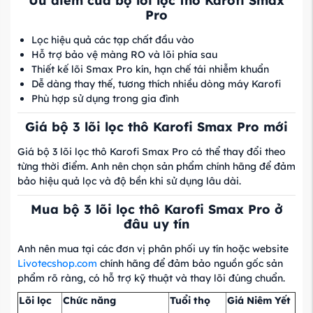
Ưu điểm của bộ lõi lọc thô Karofi Smax
Pro
Lọc hiệu quả các tạp chất đầu vào
Hỗ trợ bảo vệ màng RO và lõi phía sau
Thiết kế lõi Smax Pro kín, hạn chế tái nhiễm khuẩn
Dễ dàng thay thế, tương thích nhiều dòng máy Karofi
Phù hợp sử dụng trong gia đình
Giá bộ 3 lõi lọc thô Karofi Smax Pro mới
Giá bộ 3 lõi lọc thô Karofi Smax Pro có thể thay đổi theo
từng thời điểm. Anh nên chọn sản phẩm chính hãng để đảm
bảo hiệu quả lọc và độ bền khi sử dụng lâu dài.
Mua bộ 3 lõi lọc thô Karofi Smax Pro ở
đâu uy tín
Anh nên mua tại các đơn vị phân phối uy tín hoặc website
Livotecshop.com
chính hãng để đảm bảo nguồn gốc sản
phẩm rõ ràng, có hỗ trợ kỹ thuật và thay lõi đúng chuẩn.
Lõi lọc
Chức năng
Tuổi thọ
Giá Niêm Yết