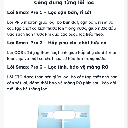
Công dụng từng lõi lọc
Lõi Smax Pro 1 – Lọc cặn bẩn, rỉ sét
Lõi PP 5 micron giúp loại bỏ bùn đất, cặn bẩn, rỉ sét và
các tạp chất có kích thước lớn trong nước, giúp nước đầu
vào sạch hơn trước khi qua các bước lọc tiếp theo.
Lõi Smax Pro 2 – Hấp phụ clo, chất hữu cơ
Lõi OCB sử dụng than hoạt tính giúp hấp phụ clo dư, mùi
khó chịu và một số chất hữu cơ hòa tan trong nước.
Lõi Smax Pro 3 – Lọc tinh, bảo vệ màng RO
Lõi CTO dạng than nén giúp loại bỏ các tạp chất nhỏ hơn
còn sót lại, đồng thời bảo vệ màng RO phía sau, kéo dài
tuổi thọ hệ thống lọc.