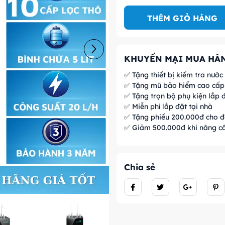
THÊM GIỎ HÀNG
KHUYẾN MẠI MUA HÀN
✅ Tặng thiết bị kiểm tra nước
✅ Tặng mũ bảo hiểm cao cấp 
✅ Tặng trọn bộ phụ kiện lắp đ
✅ Miễn phí lắp đặt tại nhà
✅ Tặng phiếu 200.000đ cho đ
✅ Giảm 500.000đ khi nâng c
Chia sẻ