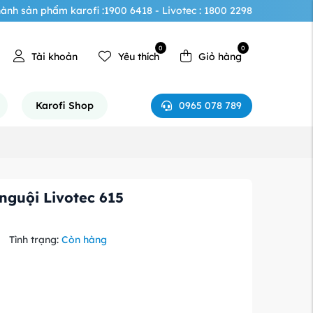
ành sản phẩm karofi :1900 6418 - Livotec : 1800 2298
0
0
Tài khoản
Yêu thích
Giỏ hàng
0965 078 789
Karofi Shop
nguội Livotec 615
Tình trạng:
Còn hàng