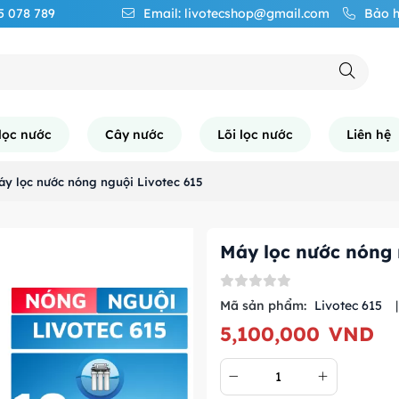
65 078 789
Email: livotecshop@gmail.com
Bảo h
lọc nước
Cây nước
Lõi lọc nước
Liên hệ
áy lọc nước nóng nguội Livotec 615
Máy lọc nước nóng 
Mã sản phẩm:
Livotec 615
|
5,100,000
VND