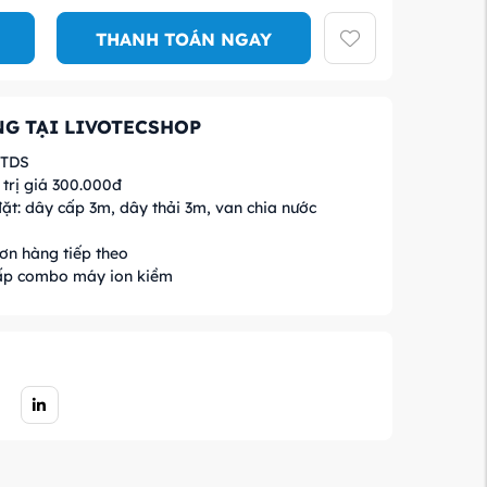
THANH TOÁN NGAY
G TẠI LIVOTECSHOP
 TDS
trị giá 300.000đ
ặt: dây cấp 3m, dây thải 3m, van chia nước
ơn hàng tiếp theo
ấp combo máy ion kiềm