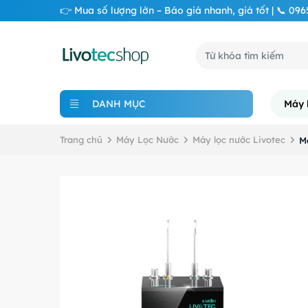
👉 Mua số lượng lớn – Báo giá nhanh, giá tốt | 📞 09
DANH MỤC
Máy 
Trang chủ
Máy Lọc Nước
Máy lọc nước Livotec
M