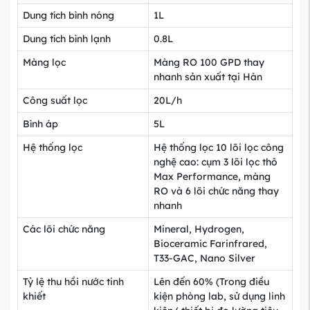
Dung tích bình nóng
1L
Dung tích bình lạnh
0.8L
Màng lọc
Màng RO 100 GPD thay
nhanh sản xuất tại Hàn
Công suất lọc
20L/h
Bình áp
5L
Hệ thống lọc
Hệ thống lọc 10 lõi lọc công
nghệ cao: cụm 3 lõi lọc thô
Max Performance, màng
RO và 6 lõi chức năng thay
nhanh
Các lõi chức năng
Mineral, Hydrogen,
Bioceramic Farinfrared,
T33-GAC, Nano Silver
Tỷ lệ thu hồi nước tinh
Lên đến 60% (Trong điều
khiết
kiện phòng lab, sử dụng linh