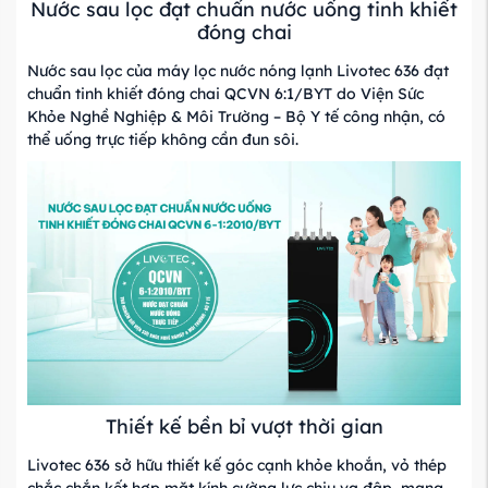
Nước sau lọc đạt chuẩn nước uống tinh khiết
đóng chai
Nước sau lọc của máy lọc nước nóng lạnh Livotec 636 đạt
chuẩn tinh khiết đóng chai QCVN 6:1/BYT do Viện Sức
Khỏe Nghề Nghiệp & Môi Trường – Bộ Y tế công nhận, có
thể uống trực tiếp không cần đun sôi.
Thiết kế bền bỉ vượt thời gian
Livotec 636 sở hữu thiết kế góc cạnh khỏe khoắn, vỏ thép
chắc chắn kết hợp mặt kính cường lực chịu va đập, mang