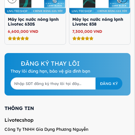
Máy lọc nước nóng lạnh
Máy lọc nước nóng lạnh
Livotec 630S
Livotec 838
6,600,000
VND
7,300,000
VND
ĐĂNG KÝ THAY LÕI
Thay lõi đúng hạn, bảo vệ gia đình bạn
ĐĂNG KÝ
THÔNG TIN
Livotecshop
Công Ty TNHH Gia Dụng Phương Nguyễn