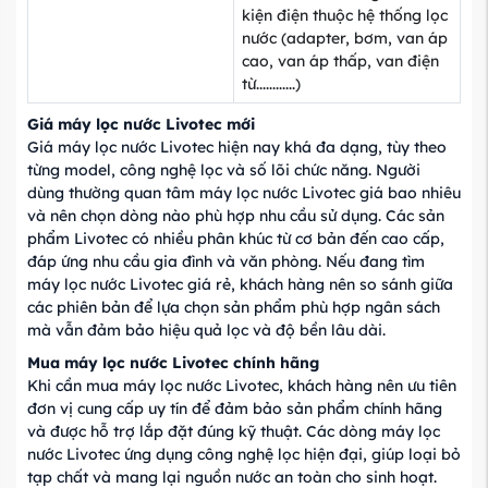
kiện điện thuộc hệ thống lọc
nước (adapter, bơm, van áp
cao, van áp thấp, van điện
từ............)
Giá máy lọc nước Livotec mới
Giá máy lọc nước Livotec hiện nay khá đa dạng, tùy theo
từng model, công nghệ lọc và số lõi chức năng. Người
dùng thường quan tâm máy lọc nước Livotec giá bao nhiêu
và nên chọn dòng nào phù hợp nhu cầu sử dụng. Các sản
phẩm Livotec có nhiều phân khúc từ cơ bản đến cao cấp,
đáp ứng nhu cầu gia đình và văn phòng. Nếu đang tìm
máy lọc nước Livotec giá rẻ, khách hàng nên so sánh giữa
các phiên bản để lựa chọn sản phẩm phù hợp ngân sách
mà vẫn đảm bảo hiệu quả lọc và độ bền lâu dài.
Mua máy lọc nước Livotec chính hãng
Khi cần mua máy lọc nước Livotec, khách hàng nên ưu tiên
đơn vị cung cấp uy tín để đảm bảo sản phẩm chính hãng
và được hỗ trợ lắp đặt đúng kỹ thuật. Các dòng máy lọc
nước Livotec ứng dụng công nghệ lọc hiện đại, giúp loại bỏ
tạp chất và mang lại nguồn nước an toàn cho sinh hoạt.