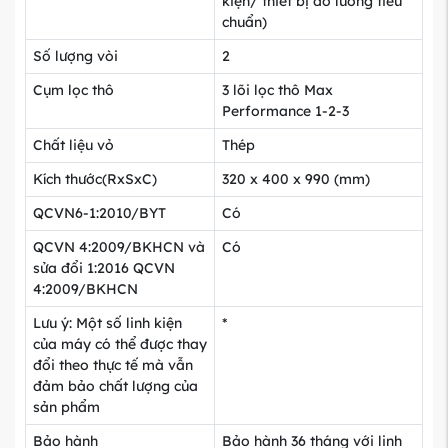
kiện/ thiết bị đo lường tiêu
chuẩn)
Số lượng vòi
2
Cụm lọc thô
3 lõi lọc thô Max
Performance 1-2-3
Chất liệu vỏ
Thép
Kích thước(RxSxC)
320 x 400 x 990 (mm)
QCVN6-1:2010/BYT
Có
QCVN 4:2009/BKHCN và
Có
sửa đổi 1:2016 QCVN
4:2009/BKHCN
Lưu ý: Một số linh kiện
*
của máy có thể được thay
đổi theo thực tế mà vẫn
đảm bảo chất lượng của
sản phẩm
Bảo hành
Bảo hành 36 tháng với linh