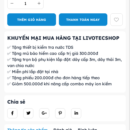
THÊM GIỎ HÀNG
THANH TOÁN NGAY
KHUYẾN MẠI MUA HÀNG TẠI LIVOTECSHOP
✅ Tặng thiết bị kiểm tra nước TDS
✅ Tặng mũ bảo hiểm cao cấp trị giá 300.000đ
✅ Tặng trọn bộ phụ kiện lắp đặt: dây cấp 3m, dây thải 3m,
van chia nước
✅ Miễn phí lắp đặt tại nhà
✅ Tặng phiếu 200.000đ cho đơn hàng tiếp theo
✅ Giảm 500.000đ khi nâng cấp combo máy ion kiềm
Chia sẻ
Thông tin sản phẩm
Đánh giá
Bình luận