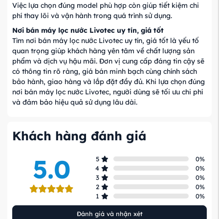
Việc lựa chọn đúng model phù hợp còn giúp tiết kiệm chi
phí thay lõi và vận hành trong quá trình sử dụng.
Nơi bán máy lọc nước Livotec uy tín, giá tốt
Tìm nơi bán máy lọc nước Livotec uy tín, giá tốt là yếu tố
quan trọng giúp khách hàng yên tâm về chất lượng sản
phẩm và dịch vụ hậu mãi. Đơn vị cung cấp đáng tin cậy sẽ
có thông tin rõ ràng, giá bán minh bạch cùng chính sách
bảo hành, giao hàng và lắp đặt đầy đủ. Khi lựa chọn đúng
nơi bán máy lọc nước Livotec, người dùng sẽ tối ưu chi phí
và đảm bảo hiệu quả sử dụng lâu dài.
Khách hàng đánh giá
5.0
5
0
%
4
0
%
3
0
%
2
0
%
1
0
%
Đánh giá và nhận xét