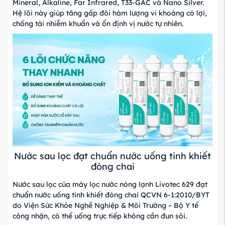
Mineral, Alkaline, Far Infrared, T33-GAC và Nano Silver.
Hệ lõi này giúp tăng gấp đôi hàm lượng vi khoáng có lợi,
chống tái nhiễm khuẩn và ổn định vị nước tự nhiên.
Nước sau lọc đạt chuẩn nước uống tinh khiết
đóng chai
Nước sau lọc của máy lọc nước nóng lạnh Livotec 629 đạt
chuẩn nước uống tinh khiết đóng chai QCVN 6-1:2010/BYT
do Viện Sức Khỏe Nghề Nghiệp & Môi Trường – Bộ Y tế
công nhận, có thể uống trực tiếp không cần đun sôi.