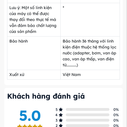
Lưu ý: Một số linh kiện
*
của máy có thể được
thay đổi theo thực tế mà
vẫn đảm bảo chất lượng
của sản phẩm
Bảo hành
Bảo hành 36 tháng với linh
kiện điện thuộc hệ thống lọc
nước (adapter, bơm, van áp
cao, van áp thấp, van điện
từ............)
Xuất xứ
Việt Nam
Khách hàng đánh giá
5.0
5
0
%
4
0
%
3
0
%
2
0
%