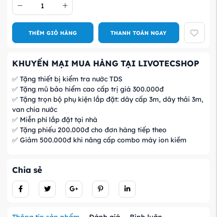
THÊM GIỎ HÀNG
THANH TOÁN NGAY
KHUYẾN MẠI MUA HÀNG TẠI LIVOTECSHOP
✅ Tặng thiết bị kiểm tra nước TDS
✅ Tặng mũ bảo hiểm cao cấp trị giá 300.000đ
✅ Tặng trọn bộ phụ kiện lắp đặt: dây cấp 3m, dây thải 3m,
van chia nước
✅ Miễn phí lắp đặt tại nhà
✅ Tặng phiếu 200.000đ cho đơn hàng tiếp theo
✅ Giảm 500.000đ khi nâng cấp combo máy ion kiềm
Chia sẻ
Thông tin sản phẩm
Đánh giá
Bình luận