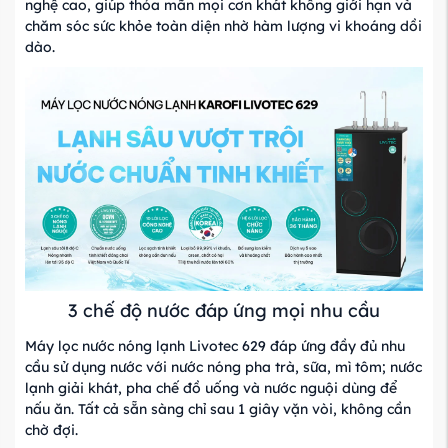
nghệ cao, giúp thỏa mãn mọi cơn khát không giới hạn và
chăm sóc sức khỏe toàn diện nhờ hàm lượng vi khoáng dồi
dào.
3 chế độ nước đáp ứng mọi nhu cầu
Máy lọc nước nóng lạnh Livotec 629 đáp ứng đầy đủ nhu
cầu sử dụng nước với nước nóng pha trà, sữa, mì tôm; nước
lạnh giải khát, pha chế đồ uống và nước nguội dùng để
nấu ăn. Tất cả sẵn sàng chỉ sau 1 giây vặn vòi, không cần
chờ đợi.