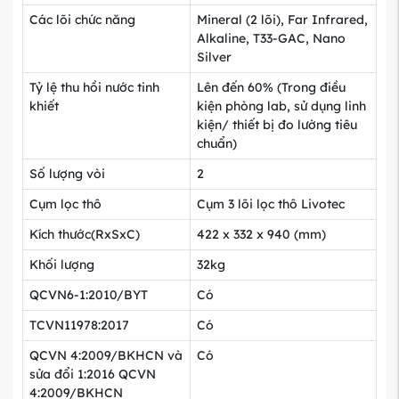
Các lõi chức năng
Mineral (2 lõi), Far Infrared,
Alkaline, T33-GAC, Nano
Silver
Tỷ lệ thu hồi nước tinh
Lên đến 60% (Trong điều
khiết
kiện phòng lab, sử dụng linh
kiện/ thiết bị đo lường tiêu
chuẩn)
Số lượng vòi
2
Cụm lọc thô
Cụm 3 lõi lọc thô Livotec
Kích thước(RxSxC)
422 x 332 x 940 (mm)
Khối lượng
32kg
QCVN6-1:2010/BYT
Có
TCVN11978:2017
Có
QCVN 4:2009/BKHCN và
Có
sửa đổi 1:2016 QCVN
4:2009/BKHCN