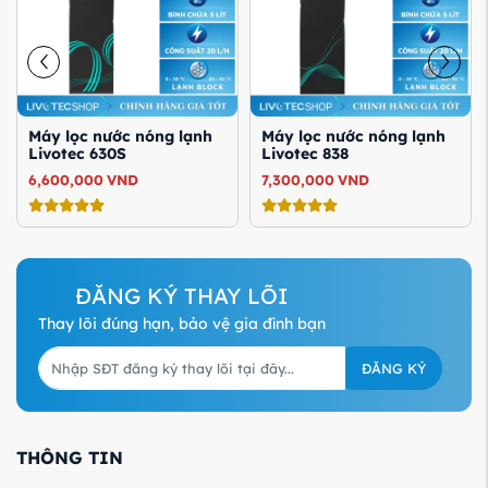
Máy lọc nước nóng lạnh
Máy lọc nước nóng lạnh
Livotec 838
Livotec 828
7,300,000
VND
11,790,000
VND
ĐĂNG KÝ THAY LÕI
Thay lõi đúng hạn, bảo vệ gia đình bạn
ĐĂNG KÝ
THÔNG TIN