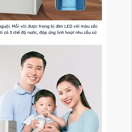
nguội. Mỗi vòi được trang bị đèn LED với màu sắc
ời cả 3 chế độ nước, đáp ứng linh hoạt nhu cầu sử