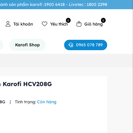
ành sản phẩm karofi :1900 6418 - Livotec : 1800 2298
0
0
Tài khoản
Yêu thích
Giỏ hàng
0965 078 789
Karofi Shop
h Karofi HCV208G
08G
|
Tình trạng:
Còn hàng