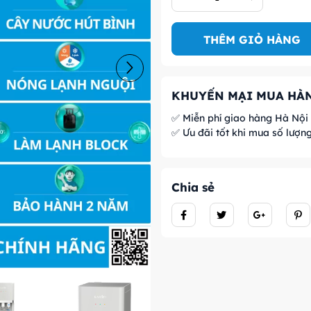
THÊM GIỎ HÀNG
KHUYẾN MẠI MUA HÀN
✅ Miễn phí giao hàng Hà Nội
✅ Ưu đãi tốt khi mua số lượn
Chia sẻ