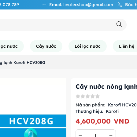
65 078 789
Email: livotecshop@gmail.com
Bảo h
lọc nước
Cây nước
Lõi lọc nước
Liên hệ
g lạnh Karofi HCV208G
Cây nước nóng lạn
Mã sản phẩm:
Karofi HCV2
Thương hiệu:
Karofi
4,600,000
VND