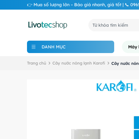
👉 Mua số lượng lớn – Báo giá nhanh, giá tốt | 📞 09
DANH MỤC
Máy 
Trang chủ
Cây nước nóng lạnh Karofi
Cây nước nón