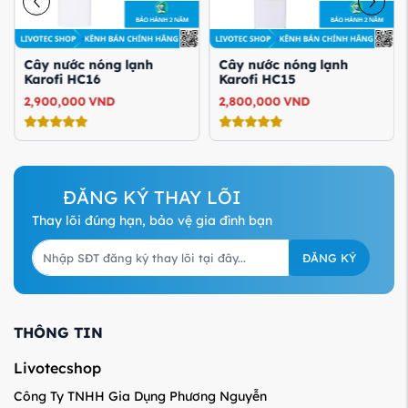
Cây nước nóng lạnh
Cây nước nóng lạnh
Karofi HC16
Karofi HC15
2,900,000
VND
2,800,000
VND
ĐĂNG KÝ THAY LÕI
Thay lõi đúng hạn, bảo vệ gia đình bạn
ĐĂNG KÝ
THÔNG TIN
Livotecshop
Công Ty TNHH Gia Dụng Phương Nguyễn