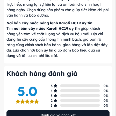
trực tiếp, mang lại sự tiện lợi và an toàn cho sinh hoạt
hằng ngày. Chọn đúng sản phẩm còn giúp tiết kiệm chi phí
vận hành và bảo dưỡng.
Nơi bán cây nước nóng lạnh Karofi HC19 uy tín
Tìm
nơi bán cây nước Karofi HC19 uy tín
giúp khách
hàng yên tâm về chất lượng và dịch vụ hậu mãi. Địa chỉ
đáng tin cậy cung cấp thông tin minh bạch, giá bán rõ
ràng cùng chính sách bảo hành, giao hàng và lắp đặt đầy
đủ. Lựa chọn nơi bán uy tín giúp đảm bảo hiệu quả sử
dụng và tối ưu chi phí lâu dài.
Khách hàng đánh giá
5.0
5
0
%
4
0
%
3
0
%
2
0
%
1
0
%
Đánh giá và nhận xét