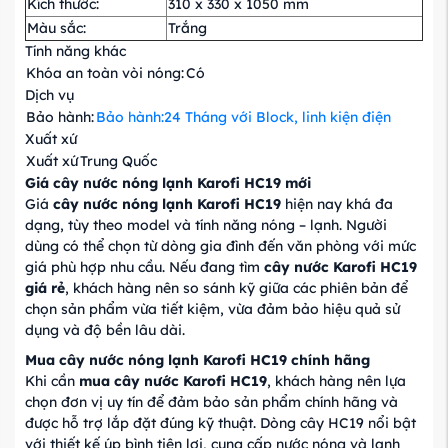
Kích thước:
310 x 330 x 1050 mm
Màu sắc:
Trắng
Tính năng khác
Khóa an toàn vòi nóng:
Có
Dịch vụ
Bảo hành:
Bảo hành:24 Tháng với Block, linh kiện điện
Xuất xứ
Xuất xứ
Trung Quốc
Giá cây nước nóng lạnh Karofi HC19 mới
Giá
cây nước nóng lạnh Karofi HC19
hiện nay khá đa
dạng, tùy theo model và tính năng nóng – lạnh. Người
dùng có thể chọn từ dòng gia đình đến văn phòng với mức
giá phù hợp nhu cầu. Nếu đang tìm
cây nước Karofi HC19
giá rẻ
, khách hàng nên so sánh kỹ giữa các phiên bản để
chọn sản phẩm vừa tiết kiệm, vừa đảm bảo hiệu quả sử
dụng và độ bền lâu dài.
Mua cây nước nóng lạnh Karofi HC19 chính hãng
Khi cần
mua cây nước Karofi HC19
, khách hàng nên lựa
chọn đơn vị uy tín để đảm bảo sản phẩm chính hãng và
được hỗ trợ lắp đặt đúng kỹ thuật. Dòng cây HC19 nổi bật
với thiết kế úp bình tiện lợi, cung cấp nước nóng và lạnh