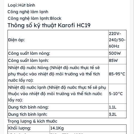
Loại:
Hút bình
Công nghệ làm lạnh
Công nghệ làm lạnh:
Block
Thông số kỹ thuật Karofi HC19
220V-
Điện áp:
240/50-
60Hz
Công suất làm nóng:
500W
Công suất làm lạnh:
85W
Nhiệt độ nước Nóng (Nhiệt độ nước thực tế sẽ
phụ thuộc vào nhiệt độ môi trường và thể tích
85-95°C
nước lấy ra):
Nhiệt độ nước lạnh (Nhiệt độ nước thực tế sẽ phụ
thuộc vào nhiệt độ môi trường và thể tích nước
5-10°C
lấy ra):
Dung tích bình nóng:
1.1L
Dung tích bình lạnh:
3.2L
Trọng lượng & kích thước
Khối lượng:
14.1Kg