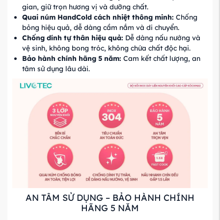
gian, giữ trọn hương vị và dưỡng chất.
Quai
núm
HandCold
cách
nhiệt
thông
minh:
Chống
bỏng hiệu quả, dễ dàng cầm nắm và di chuyển.
Chống
dính
tự
thân
hiệu
quả:
Dễ dàng nấu nướng và
vệ sinh, không bong tróc, không chứa chất độc hại.
Bảo
hành
chính
hãng
5 năm:
Cam kết chất lượng, an
tâm sử dụng lâu dài.
AN TÂM SỬ DỤNG – BẢO HÀNH CHÍNH
HÃNG 5 NĂM