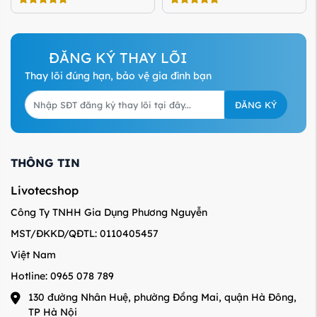
ĐĂNG KÝ THAY LÕI
Thay lõi đúng hạn, bảo vệ gia đình bạn
ĐĂNG KÝ
THÔNG TIN
Livotecshop
Công Ty TNHH Gia Dụng Phương Nguyễn
MST/ĐKKD/QĐTL: 0110405457
Việt Nam
Hotline: 0965 078 789
130 đường Nhân Huệ, phường Đồng Mai, quận Hà Đông,
TP Hà Nội