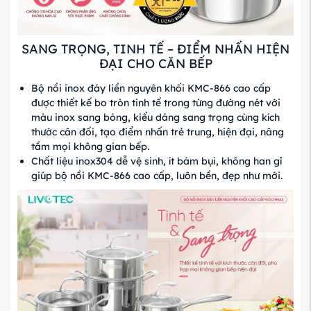
SANG TRỌNG, TINH TẾ – ĐIỂM NHẤN HIỆN
ĐẠI CHO CĂN BẾP
Bộ nồi inox đáy liền nguyên khối KMC-866 cao cấp
được thiết kế bo tròn tinh tế trong từng đường nét với
màu inox sang bóng, kiểu dáng sang trọng cùng kích
thước cân đối, tạo điểm nhấn trẻ trung, hiện đại, nâng
tầm mọi không gian bếp.
Chất liệu inox304 dễ vệ sinh, ít bám bụi, không han gỉ
giúp bộ nồi KMC-866 cao cấp, luôn bền, đẹp như mới.