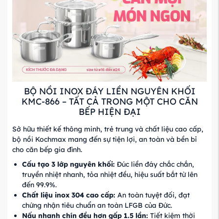
BỘ NỒI INOX ĐÁY LIỀN NGUYÊN KHỐI
KMC-866 – TẤT CẢ TRONG MỘT CHO CĂN
BẾP HIỆN ĐẠI
Sở hữu thiết kế thông minh, trẻ trung và chất liệu cao cấp,
bộ nồi Kochmax mang đến sự tiện lợi, an toàn và bền bỉ
cho căn bếp gia đình.
Cấu
tạo
3
lớp
nguyên
khối:
Đúc liền đáy chắc chắn,
truyền nhiệt nhanh, tỏa nhiệt đều, hiệu suất bắt từ lên
đến 99.9%.
Chất
liệu
inox 304
cao
cấp:
An toàn tuyệt đối, đạt
chứng nhận tiêu chuẩn an toàn LFGB của Đức.
Nấu
nhanh
chín
đều
hơn
gấp
1.5 lần:
Tiết kiệm thời