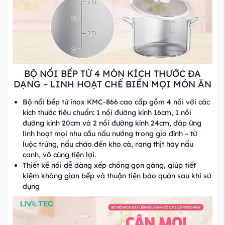
BỘ NỒI BẾP TỪ 4 MÓN KÍCH THƯỚC ĐA
DẠNG – LINH HOẠT CHẾ BIẾN MỌI MÓN ĂN
Bộ nồi bếp từ inox KMC-866 cao cấp gồm 4 nồi với các
kích thước tiêu chuẩn: 1 nồi đường kính 16cm, 1 nồi
đường kính 20cm và 2 nồi đường kính 24cm, đáp ứng
linh hoạt mọi nhu cầu nấu nướng trong gia đình – từ
luộc trứng, nấu cháo đến kho cá, rang thịt hay nấu
canh, vô cùng tiện lợi.
Thiết kế nồi dễ dàng xếp chồng gọn gàng, giúp tiết
kiệm không gian bếp và thuận tiện bảo quản sau khi sử
dụng