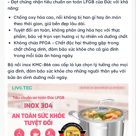
– Đạt chứng nhận tiêu chuẩn an toàn LFGB của Đức với khả
năng:
Chống oxy hóa cao, nồi không bị han gỉ hay ăn mòn
theo thời gian, giữ bền đẹp lâu dài.
Tuyệt đối an toàn, không phản ứng hóa học với thực
phẩm, bảo vệ trọn vẹn hương vị tự nhiên và dưỡng chất.
Không chứa PFOA – Chất độc hại thường gặp trong
chất chống dính, đảm bảo sức khỏe cho cả gia đình
trong mỗi bữa ăn hàng ngày.
Bộ nồi inox KMC-866 cao cấp là lựa chọn lý tưởng cho mọi
gia đình, đảm bảo sức khỏe cho những người thân yêu với
bữa ăn dinh dưỡng mỗi ngày.