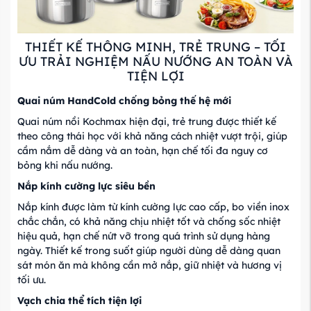
THIẾT KẾ THÔNG MINH, TRẺ TRUNG – TỐI
ƯU TRẢI NGHIỆM NẤU NƯỚNG AN TOÀN VÀ
TIỆN LỢI
Quai núm HandCold chống bỏng thế hệ mới
Quai núm nồi Kochmax hiện đại, trẻ trung được thiết kế
theo công thái học với khả năng cách nhiệt vượt trội, giúp
cầm nắm dễ dàng và an toàn, hạn chế tối đa nguy cơ
bỏng khi nấu nướng.
Nắp kính cường lực siêu bền
Nắp kính được làm từ kính cường lực cao cấp, bo viền inox
chắc chắn, có khả năng chịu nhiệt tốt và chống sốc nhiệt
hiệu quả, hạn chế nứt vỡ trong quá trình sử dụng hàng
ngày. Thiết kế trong suốt giúp người dùng dễ dàng quan
sát món ăn mà không cần mở nắp, giữ nhiệt và hương vị
tối ưu.
Vạch chia thể tích tiện lợi