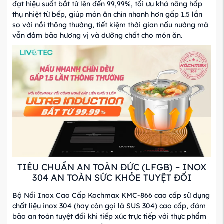
đạt hiệu suất bắt từ lên đến 99,99%, tối ưu khả năng hấp
thụ nhiệt từ bếp, giúp món ăn chín nhanh hơn gấp 1.5 lần
so với nồi thông thường, tiết kiệm thời gian nấu nướng mà
vẫn đảm bảo hương vị và dưỡng chất cho món ăn.
TIÊU CHUẨN AN TOÀN ĐỨC (LFGB) – INOX
304 AN TOÀN SỨC KHỎE TUYỆT ĐỐI
Bộ Nồi Inox Cao Cấp Kochmax KMC-866 cao cấp sử dụng
chất liệu inox 304 (hay còn gọi là SUS 304) cao cấp, đảm
bảo an toàn tuyệt đối khi tiếp xúc trực tiếp với thực phẩm