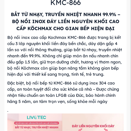
KMC-866
BẮT TỪ NHẠY, TRUYỀN NHIỆT NHANH 99.9% –
BỘ NỒI INOX ĐÁY LIỀN NGUYÊN KHỐI CAO
CẤP KÖCHMAX CHO GIAN BẾP HIỆN ĐẠI
Bộ nồi inox cao cấp Kochmax KMC-866 được trang bị kết
cấu 3 lớp nguyên khối liền đáy bền chắc, dày dặn gấp 4
lần so với nồi thông thường, giúp bắt từ nhạy, truyền nhiệt
nhanh đến 99.9%. Không chỉ giúp món ăn nấu nhanh chín
đếu gấp 1.5 lần, giữ trọn dưỡng chất, hương vị thơm ngon,
bộ nồi Köchmax còn giúp bạn nâng tầm không gian bếp
hiện đại với thiết kế sang trọng, tinh tế, trẻ trung.
Đặc biệt, bộ nồi bếp từ KMC-866 sử dụng inox 304 cao
cấp, an toàn tuyệt đối cho sức khỏe cả nhà – Được chứng
nhận tiêu chuẩn an toàn LFGB của Đức, bảo hành chính
hãng 5 năm, an tâm trọn vẹn, sống khỏe mỗi ngày
.