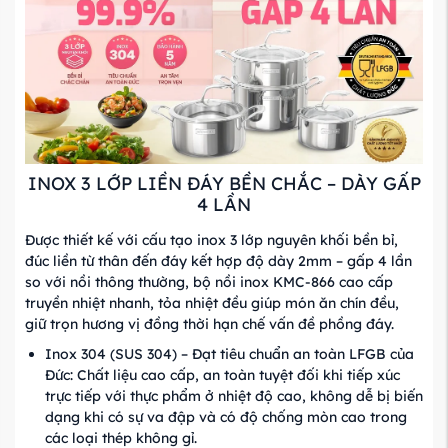
INOX 3 LỚP LIỀN ĐÁY BỀN CHẮC – DÀY GẤP
4 LẦN
Được thiết kế với cấu tạo inox 3 lớp nguyên khối bền bỉ,
đúc liền từ thân đến đáy kết hợp độ dày 2mm – gấp 4 lần
so với nồi thông thường, bộ nồi inox KMC-866 cao cấp
truyền nhiệt nhanh, tỏa nhiệt đều giúp món ăn chín đều,
giữ trọn hương vị đồng thời hạn chế vấn đề phồng đáy.
Inox 304 (SUS 304) – Đạt tiêu chuẩn an toàn LFGB của
Đức: Chất liệu cao cấp, an toàn tuyệt đối khi tiếp xúc
trực tiếp với thực phẩm ở nhiệt độ cao, không dễ bị biến
dạng khi có sự va đập và có độ chống mòn cao trong
các loại thép không gỉ.