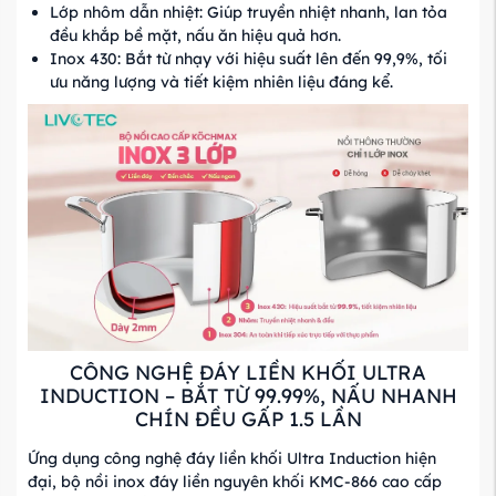
Lớp nhôm dẫn nhiệt: Giúp truyền nhiệt nhanh, lan tỏa
đều khắp bề mặt, nấu ăn hiệu quả hơn.
Inox 430: Bắt từ nhạy với hiệu suất lên đến 99,9%, tối
ưu năng lượng và tiết kiệm nhiên liệu đáng kể.
CÔNG NGHỆ ĐÁY LIỀN KHỐI ULTRA
INDUCTION – BẮT TỪ 99.99%, NẤU NHANH
CHÍN ĐỀU GẤP 1.5 LẦN
Ứng dụng công nghệ đáy liền khối Ultra Induction hiện
đại, bộ nồi inox đáy liền nguyên khối KMC-866 cao cấp