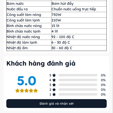
Bơm nước
Bơm hút đẩy
Nước đầu ra
Chuẩn nước uống trực tiếp
Công suất làm nóng
750W
Công suất làm lạnh
210W
Bình chứa nước nóng
15 lít
Bình chứa nước lạnh
4 lít
Nhiệt độ nước nóng
92 - 100 độ C
Nhiệt độ làm lạnh
6 - 30 độ C
Nhiệt độ ấm
30 - 60 độ C
Khách hàng đánh giá
5.0
5
0
%
4
0
%
3
0
%
2
0
%
1
0
%
Đánh giá và nhận xét