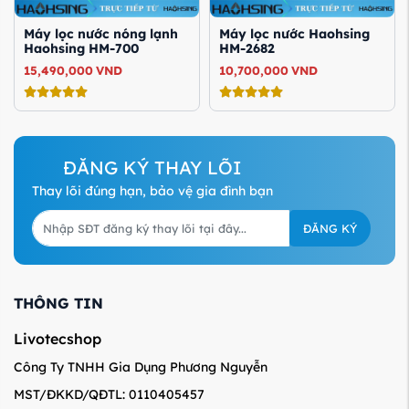
Máy lọc nước nóng lạnh
Máy lọc nước Haohsing
Haohsing HM-700
HM-2682
15,490,000
VND
10,700,000
VND
ĐĂNG KÝ THAY LÕI
Thay lõi đúng hạn, bảo vệ gia đình bạn
ĐĂNG KÝ
THÔNG TIN
Livotecshop
Công Ty TNHH Gia Dụng Phương Nguyễn
MST/ĐKKD/QĐTL: 0110405457