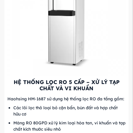
HỆ THỐNG LỌC RO 5 CẤP – XỬ LÝ TẠP
CHẤT VÀ VI KHUẨN
Haohsing HM-1687 sử dụng hệ thống lọc RO đa tầng gồm:
Các lõi lọc thô loại bỏ cặn bẩn, bùn đất và hợp chất
hữu cơ
Màng RO 80GPD xử lý kim loại hòa tan, vi khuẩn và tạp
chất kích thước siêu nhỏ