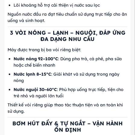
Lõi khoáng hỗ trợ cải thiện vị nước sau lọc
Nguồn nước đầu ra đạt tiêu chuẩn sử dụng trực tiếp cho ăn
uống và sinh hoạt.
3 VÒI NÓNG – LẠNH – NGUỘI, ĐÁP ỨNG
ĐA DẠNG NHU CẦU
Máy được trang bị ba vòi riêng biệt:
Nước nóng 92–100°C
: Dùng pha trà, cà phê, pha sữa
hoặc chế biến nhanh
Nước lạnh 8–15°C
: Giải khát và sử dụng trong ngày
nóng
Nước nguội 30–60°C
: Phù hợp uống trực tiếp, tiện cho
trẻ nhỏ và người lớn tuổi
Thiết kế vòi riêng giúp thao tác thuận tiện và an toàn khi
sử dụng.
BƠM HÚT ĐẨY & TỰ NGẮT – VẬN HÀNH
ỔN ĐỊNH