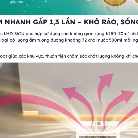
 NHANH GẤP 1,3 LẦN – KHÔ RÁO, SỐ
ec LHD-36IU phù hợp sử dụng cho không gian rộng từ 50–70m² như
úp loại bỏ lượng ẩm tương đương khoảng 72 chai nước 500ml mỗi 
hoạt giữa các khu vực, thuận tiện chăm sóc chất lượng không khí c