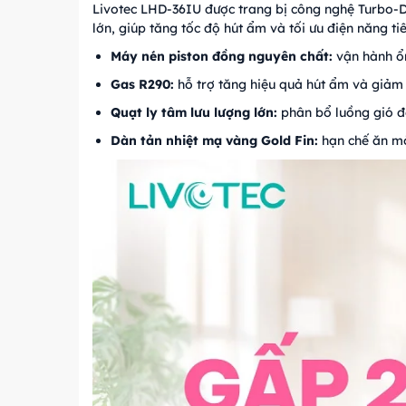
Livotec LHD-36IU được trang bị công nghệ Turbo-Dr
lớn, giúp tăng tốc độ hút ẩm và tối ưu điện năng tiê
Máy nén piston đồng nguyên chất:
vận hành ổn 
Gas R290:
hỗ trợ tăng hiệu quả hút ẩm và giảm 
Quạt ly tâm lưu lượng lớn:
phân bổ luồng gió đ
Dàn tản nhiệt mạ vàng Gold Fin:
hạn chế ăn mò