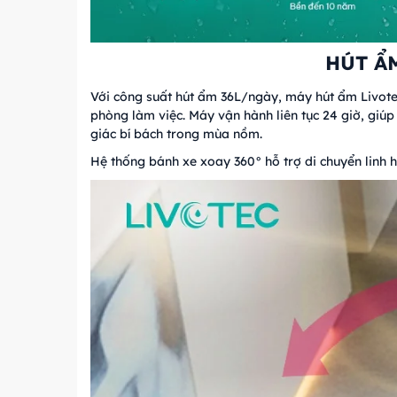
HÚT ẨM
Với công suất hút ẩm 36L/ngày, máy hút ẩm Livot
phòng làm việc. Máy vận hành liên tục 24 giờ, gi
giác bí bách trong mùa nồm.
Hệ thống bánh xe xoay 360° hỗ trợ di chuyển linh 