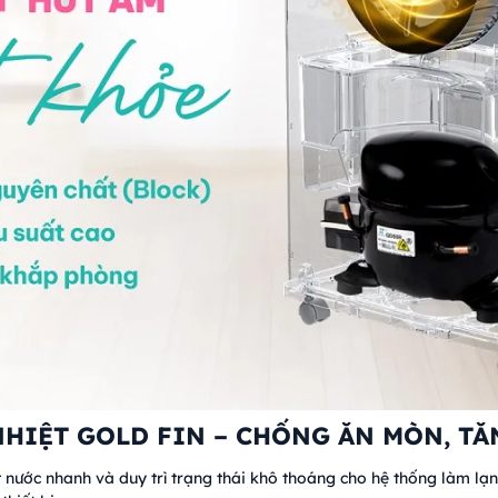
NHIỆT GOLD FIN – CHỐNG ĂN MÒN, TĂ
 nước nhanh và duy trì trạng thái khô thoáng cho hệ thống làm lạ