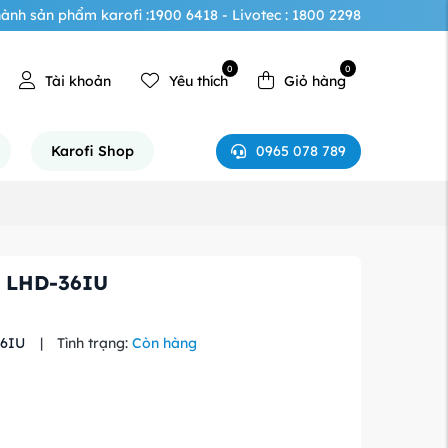
ành sản phẩm karofi :1900 6418 - Livotec : 1800 2298
0
0
Tài khoản
Yêu thích
Giỏ hàng
0965 078 789
Karofi Shop
c LHD-36IU
36IU
|
Tình trạng:
Còn hàng