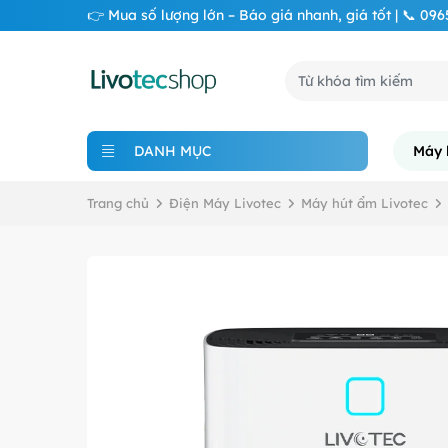
👉 Mua số lượng lớn – Báo giá nhanh, giá tốt | 📞 09
DANH MỤC
Máy 
Trang chủ
Điện Máy Livotec
Máy hút ẩm Livotec