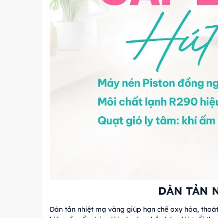
DÀN TẢN 
Dàn tản nhiệt mạ vàng giúp hạn chế oxy hóa, thoát