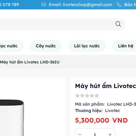
65 078 789
Email: livotecshop@gmail.com
Bảo h
lọc nước
Cây nước
Lõi lọc nước
Liên hệ
Máy hút ẩm Livotec LHD-36IU
Máy hút ẩm Livote
Mã sản phẩm:
Livotec LHD-
Thương hiệu:
Livotec
5,300,000
VND