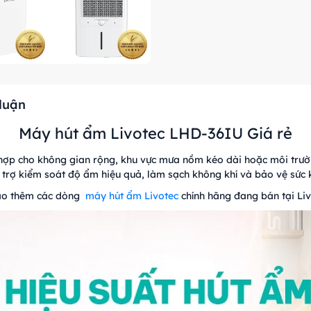
 luận
Máy hút ẩm Livotec LHD-36IU Giá rẻ
hợp cho không gian rộng, khu vực mưa nồm kéo dài hoặc môi trườ
trợ kiểm soát độ ẩm hiệu quả, làm sạch không khí và bảo vệ sức kh
o thêm các dòng
máy hút ẩm Livotec
chính hãng đang bán tại Li