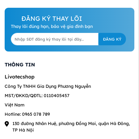
OV và TW-3012-500G-OV,
cấp, khả năng loại bỏ tạp
...
...
ĐĂNG KÝ THAY LÕI
Thay lõi đúng hạn, bảo vệ gia đình bạn
ĐĂNG KÝ
THÔNG TIN
Livotecshop
Công Ty TNHH Gia Dụng Phương Nguyễn
MST/ĐKKD/QĐTL: 0110405457
Việt Nam
Hotline: 0965 078 789
130 đường Nhân Huệ, phường Đồng Mai, quận Hà Đông,
TP Hà Nội