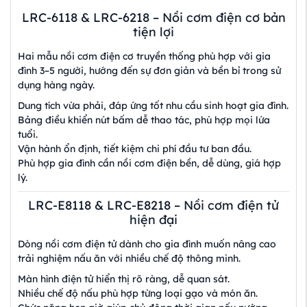
LRC-6118 & LRC-6218 – Nồi cơm điện cơ bản
tiện lợi
Hai mẫu nồi cơm điện cơ truyền thống phù hợp với gia
đình 3–5 người, hướng đến sự đơn giản và bền bỉ trong sử
dụng hàng ngày.
Dung tích vừa phải, đáp ứng tốt nhu cầu sinh hoạt gia đình.
Bảng điều khiển nút bấm dễ thao tác, phù hợp mọi lứa
tuổi.
Vận hành ổn định, tiết kiệm chi phí đầu tư ban đầu.
Phù hợp gia đình cần nồi cơm điện bền, dễ dùng, giá hợp
lý.
LRC-E8118 & LRC-E8218 – Nồi cơm điện tử
hiện đại
Dòng nồi cơm điện tử dành cho gia đình muốn nâng cao
trải nghiệm nấu ăn với nhiều chế độ thông minh.
Màn hình điện tử hiển thị rõ ràng, dễ quan sát.
Nhiều chế độ nấu phù hợp từng loại gạo và món ăn.