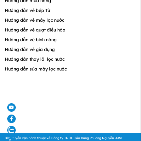
Hướng dẫn mua hàng
Hướng dẫn về bếp Từ
Hướng dẫn về máy lọc nước
Hướng dẫn về quạt điều hòa
Hướng dẫn về bình nóng
Hướng dẫn về gia dụng
Hướng dẫn thay lõi lọc nước
Hướng dẫn sửa máy lọc nước
e
ook
Bản quyền vận hành thuộc về Công ty TNHH Gia Dụng Phương Nguyễn -MST