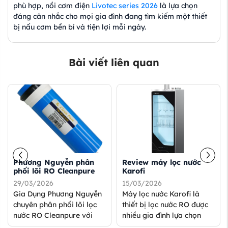
phù hợp, nồi cơm điện
Livotec series 2026
là lựa chọn
đáng cân nhắc cho mọi gia đình đang tìm kiếm một thiết
bị nấu cơm bền bỉ và tiện lợi mỗi ngày.
Bài viết liên quan
Phương Nguyễn phân
Review máy lọc nước
phối lõi RO Cleanpure
Karofi
29/03/2026
15/03/2026
Gia Dụng Phương Nguyễn
Máy lọc nước Karofi là
chuyên phân phối lõi lọc
thiết bị lọc nước RO được
nước RO Cleanpure với
nhiều gia đình lựa chọn
các model TW-3012-300G-
nhờ công nghệ lọc nhiều