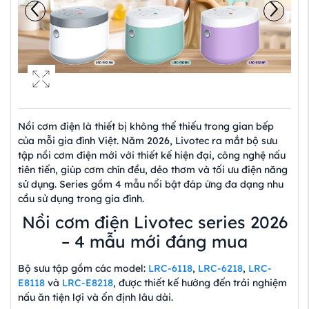
Nồi cơm điện là thiết bị không thể thiếu trong gian bếp
của mỗi gia đình Việt. Năm 2026, Livotec ra mắt bộ sưu
tập nồi cơm điện mới với thiết kế hiện đại, công nghệ nấu
tiên tiến, giúp cơm chín đều, dẻo thơm và tối ưu điện năng
sử dụng. Series gồm 4 mẫu nổi bật đáp ứng đa dạng nhu
cầu sử dụng trong gia đình.
Nồi cơm điện Livotec series 2026
– 4 mẫu mới đáng mua
Bộ sưu tập gồm các model:
LRC-6118
,
LRC-6218
,
LRC-
E8118
và
LRC-E8218
, được thiết kế hướng đến trải nghiệm
nấu ăn tiện lợi và ổn định lâu dài.