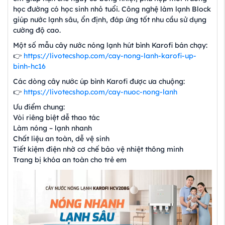
học đường có học sinh nhỏ tuổi. Công nghệ làm lạnh Block
giúp nước lạnh sâu, ổn định, đáp ứng tốt nhu cầu sử dụng
cường độ cao.
Một số mẫu cây nước nóng lạnh hút bình Karofi bán chạy:
👉
https://livotecshop.com/cay-nong-lanh-karofi-up-
binh-hc16
Các dòng cây nước úp bình Karofi được ưa chuộng:
👉
https://livotecshop.com/cay-nuoc-nong-lanh
Ưu điểm chung:
Vòi riêng biệt dễ thao tác
Làm nóng – lạnh nhanh
Chất liệu an toàn, dễ vệ sinh
Tiết kiệm điện nhờ cơ chế bảo vệ nhiệt thông minh
Trang bị khóa an toàn cho trẻ em