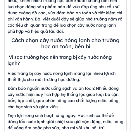
nhau, khiến nhiều trường học băn khoăn không biết nên
lựa chọn dòng sản phẩm nào để vừa đáp ứng nhu cầu sử
dụng cường độ cao, vừa đảm bảo an toàn và tiết kiệm chi
phí vận hành. Bài viết dưới đây sẽ giúp nhà trường nắm rõ
các tiêu chí quan trọng để lựa chọn cây nước nóng lạnh
phù hợp và hiệu quả lâu dài.
Cách chọn cây nước nóng lạnh cho trường
học an toàn, bền bỉ
Vì sao trường học nên trang bị cây nước nóng
lạnh?
Việc trang bị cây nước nóng lạnh mang lại nhiều lợi ích
thiết thực cho môi trường học đường.
Đảm bảo nguồn nước uống sạch và an toàn: Nhiều dòng
cây nước hiện nay tích hợp hệ thống lọc giúp loại bỏ cặn
bẩn, tạp chất, góp phần nâng cao chất lượng nước uống
cho học sinh và giáo viên.
Tiện lợi trong sinh hoạt hàng ngày: Học sinh có thể dễ
dàng lấy nước lạnh giải nhiệt sau giờ vận động, nước nóng
để uống ấm hoặc pha sữa, pha mì với khu nội trú.