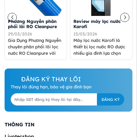
Phương Nguyễn phân
Review máy lọc nước
phối lõi RO Cleanpure
Karofi
29/03/2026
15/03/2026
Gia Dụng Phương Nguyễn
Máy lọc nước Karofi là
chuyên phân phối lõi lọc
thiết bị lọc nước RO được
nước RO Cleanpure với
nhiều gia đình lựa chọn
các model TW-3012-300G-
nhờ công nghệ lọc nhiều
OV và TW-3012-500G-OV,
cấp, khả năng loại bỏ tạp
...
...
ĐĂNG KÝ THAY LÕI
Thay lõi đúng hạn, bảo vệ gia đình bạn
ĐĂNG KÝ
THÔNG TIN
Livotecshop